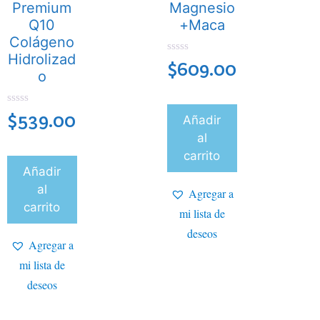
Premium
Magnesio
Q10
+Maca
Colágeno
Hidrolizad
0
$
609.00
d
o
e
5
0
$
539.00
Añadir
d
e
al
5
carrito
Añadir
al
Agregar a
carrito
mi lista de
deseos
Agregar a
mi lista de
deseos