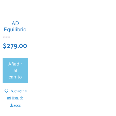
AD
Equilibrio
0
$
279.00
d
e
5
Añadir
al
carrito
Agregar a
mi lista de
deseos