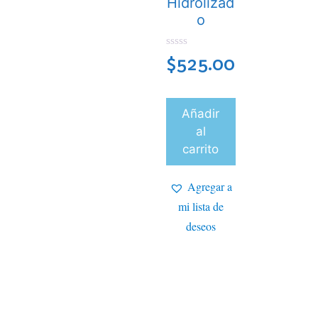
Hidrolizad
o
0
$
525.00
d
e
5
Añadir
al
carrito
Agregar a
mi lista de
deseos