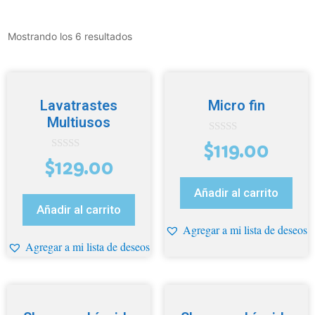
Mostrando los 6 resultados
Lavatrastes
Micro fin
Multiusos
0
$
119.00
d
0
e
$
129.00
d
5
e
5
Añadir al carrito
Añadir al carrito
Agregar a mi lista de deseos
Agregar a mi lista de deseos