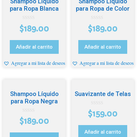
Shampoo Líquido
Shampoo Líquido
para Ropa Blanca
para Ropa de Color
0
0
$
189.00
$
189.00
d
d
e
e
5
5
Añadir al carrito
Añadir al carrito
Agregar a mi lista de deseos
Agregar a mi lista de deseos
Shampoo Líquido
Suavizante de Telas
para Ropa Negra
0
$
159.00
d
0
e
$
189.00
d
5
e
5
Añadir al carrito