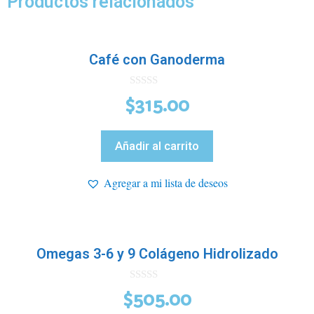
Productos relacionados
Café con Ganoderma
0
$
315.00
d
e
5
Añadir al carrito
Agregar a mi lista de deseos
Omegas 3-6 y 9 Colágeno Hidrolizado
0
$
505.00
d
e