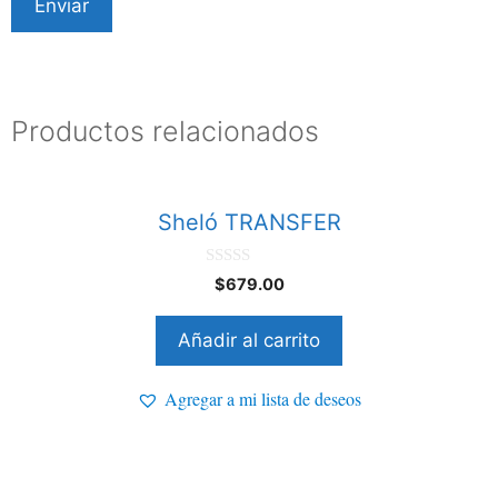
Productos relacionados
Sheló TRANSFER
0
$
679.00
d
e
5
Añadir al carrito
Agregar a mi lista de deseos