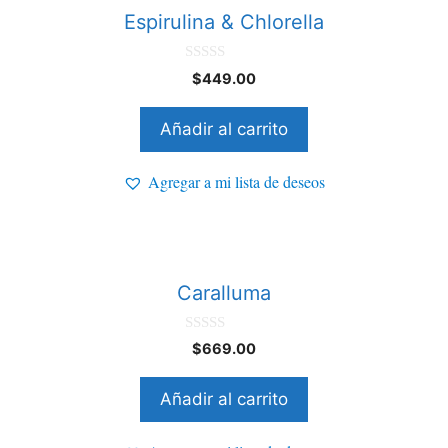
Espirulina & Chlorella
0
$
449.00
d
e
5
Añadir al carrito
Agregar a mi lista de deseos
Caralluma
0
$
669.00
d
e
5
Añadir al carrito