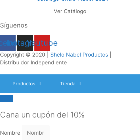
Ver Catálogo
Síguenos
cebook
Instagram
Youtube
Copyright © 2020 |
Shelo Nabel Productos
|
Distribuidor Independiente
Productos
Tienda
Cerrar
Gana un cupón del 10%
Nombre