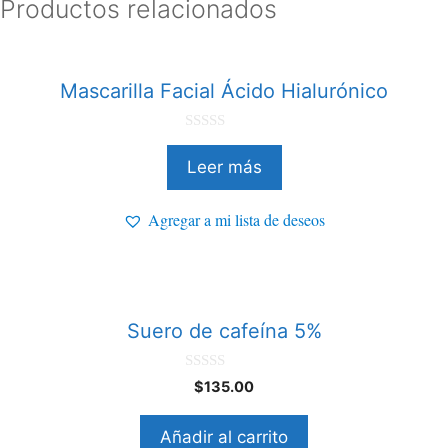
Productos relacionados
Mascarilla Facial Ácido Hialurónico
0
d
Leer más
e
5
Agregar a mi lista de deseos
Suero de cafeína 5%
0
$
135.00
d
e
5
Añadir al carrito