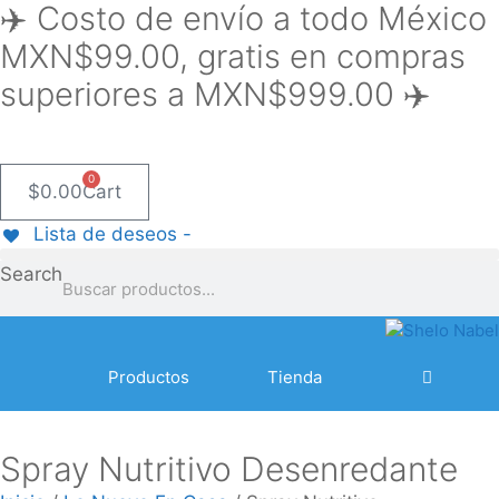
✈️ Costo de envío a todo México
Saltar
al
MXN$99.00, gratis en compras
contenido
superiores a MXN$999.00 ✈️
0
$
0.00
Cart
Lista de deseos -
Search
Productos
Tienda
Spray Nutritivo Desenredante