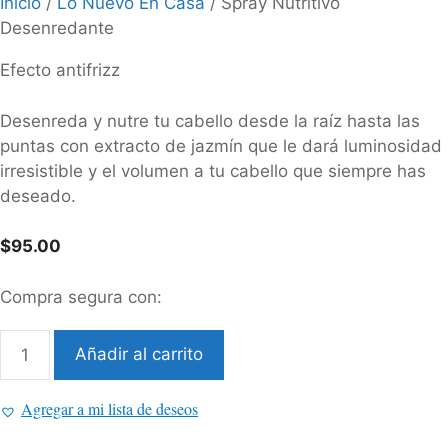
Inicio
/
Lo Nuevo En Casa
/ Spray Nutritivo
Desenredante
Efecto antifrizz
Desenreda y nutre tu cabello desde la raíz hasta las
puntas con extracto de jazmín que le dará luminosidad
irresistible y el volumen a tu cabello que siempre has
deseado.
$
95.00
Compra segura con:
Añadir al carrito
Spray
Nutritivo
Agregar a mi lista de deseos
Desenredante
cantidad