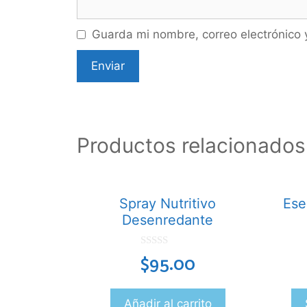
Guarda mi nombre, correo electrónico
Productos relacionados
Spray Nutritivo
Ese
Desenredante
0
$
95.00
d
e
5
Añadir al carrito