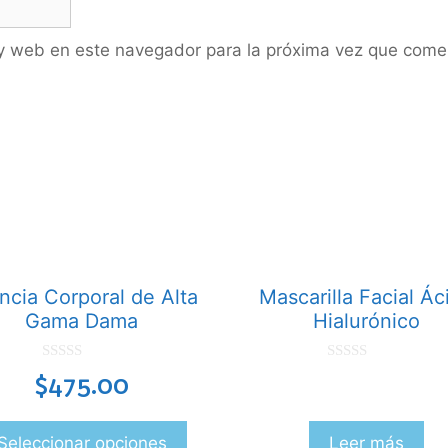
 y web en este navegador para la próxima vez que come
ncia Corporal de Alta
Mascarilla Facial Ác
Gama Dama
Hialurónico
0
0
$
475.00
d
d
e
e
5
5
Seleccionar opciones
Leer más