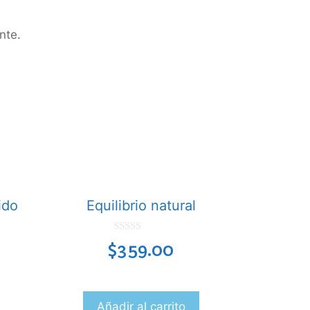
nte.
ido
Equilibrio natural
0
$
359.00
d
e
5
Añadir al carrito