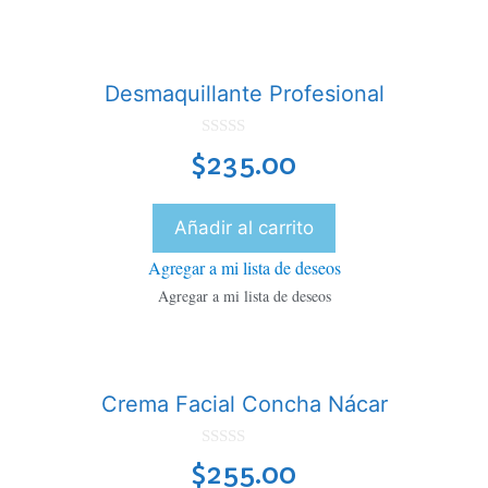
Desmaquillante Profesional
0
$
235.00
d
e
5
Añadir al carrito
Agregar a mi lista de deseos
Agregar a mi lista de deseos
Crema Facial Concha Nácar
0
$
255.00
d