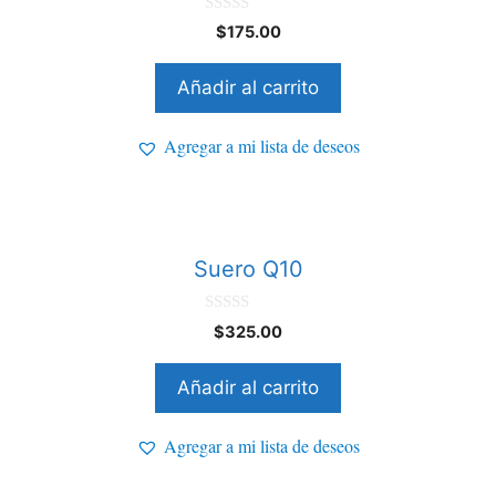
0
$
175.00
d
e
5
Añadir al carrito
Agregar a mi lista de deseos
Suero Q10
0
$
325.00
d
e
5
Añadir al carrito
Agregar a mi lista de deseos