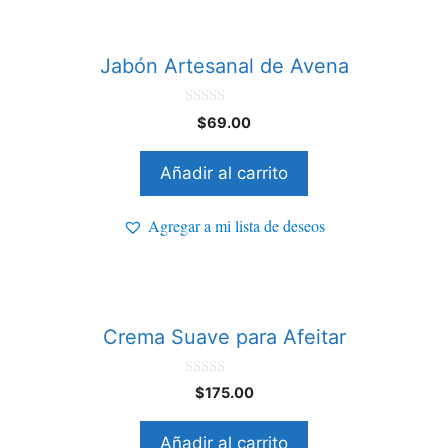
Jabón Artesanal de Avena
0
$
69.00
d
e
5
Añadir al carrito
Agregar a mi lista de deseos
Crema Suave para Afeitar
0
$
175.00
d
e
5
Añadir al carrito