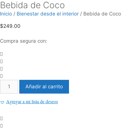
Bebida de Coco
Inicio
/
Bienestar desde el interior
/ Bebida de Coco
$
249.00
Compra segura con:
Bebida
Añadir al carrito
de
Coco
Agregar a mi lista de deseos
cantidad