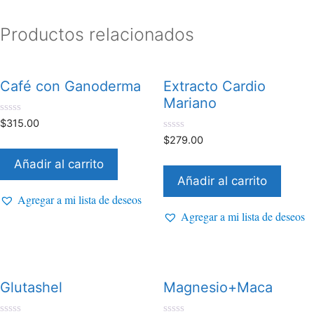
Productos relacionados
Café con Ganoderma
Extracto Cardio
Mariano
0
$
315.00
d
0
$
279.00
e
d
5
e
Añadir al carrito
5
Añadir al carrito
Agregar a mi lista de deseos
Agregar a mi lista de deseos
Glutashel
Magnesio+Maca