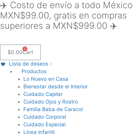
✈️ Costo de envío a todo México
Saltar
al
MXN$99.00, gratis en compras
contenido
superiores a MXN$999.00 ✈️
0
$
0.00
Cart
Lista de deseos -
Productos
Lo Nuevo en Casa
Bienestar desde el Interior
Cuidado Capilar
Cuidado Ojos y Rostro
Familia Baba de Caracol
Cuidado Corporal
Cuidado Especial
Línea Infantil