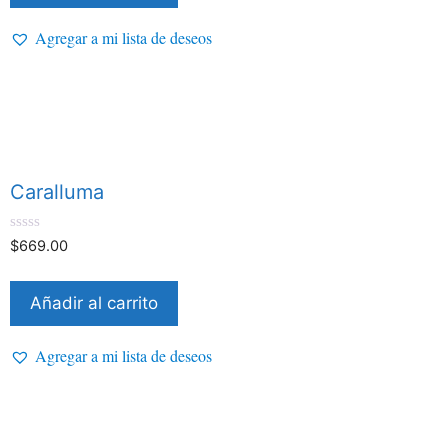
Agregar a mi lista de deseos
Caralluma
0
$
669.00
d
e
5
Añadir al carrito
Agregar a mi lista de deseos