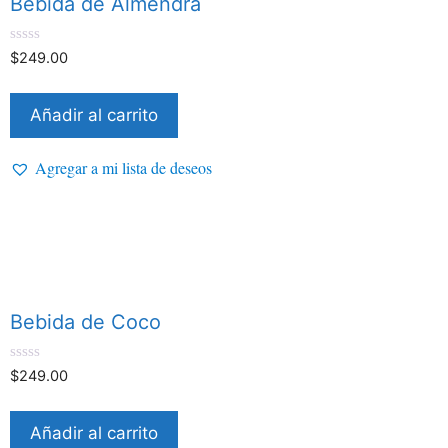
Bebida de Almendra
0
$
249.00
d
e
5
Añadir al carrito
Agregar a mi lista de deseos
Bebida de Coco
0
$
249.00
d
e
5
Añadir al carrito