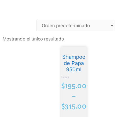
Mostrando el único resultado
Shampoo
de Papa
950ml
0
$
195.00
d
e
5
–
$
315.00