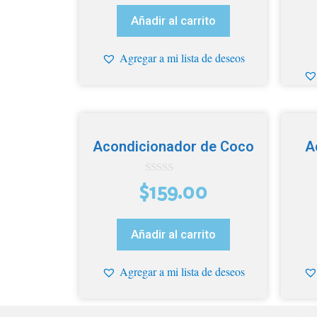
Añadir al carrito
Agregar a mi lista de deseos
Acondicionador de Coco
A
0
$
159.00
d
e
5
Añadir al carrito
Agregar a mi lista de deseos