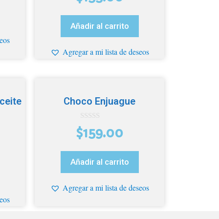
e
5
Añadir al carrito
seos
Agregar a mi lista de deseos
ceite
Choco Enjuague
0
$
159.00
d
e
5
Añadir al carrito
Agregar a mi lista de deseos
seos