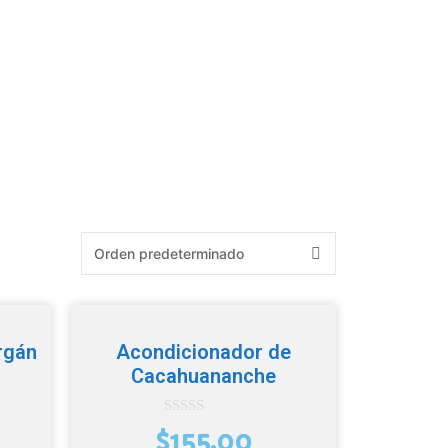
rgán
Acondicionador de
Cacahuananche
0
$
155.00
d