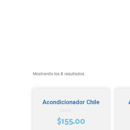
Mostrando los 8 resultados
Acondicionador Chile
0
$
155.00
d
e
5