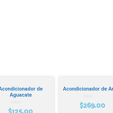
Acondicionador de
Acondicionador de A
Aguacate
0
$
269.00
d
0
e
$
125.00
d
5