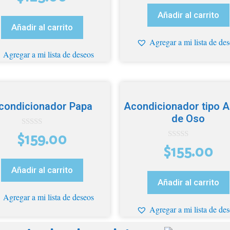
e
5
Añadir al carrito
Añadir al carrito
Agregar a mi lista de de
Agregar a mi lista de deseos
condicionador Papa
Acondicionador tipo A
de Oso
0
$
159.00
d
0
e
$
155.00
d
5
e
5
Añadir al carrito
Añadir al carrito
Agregar a mi lista de deseos
Agregar a mi lista de de